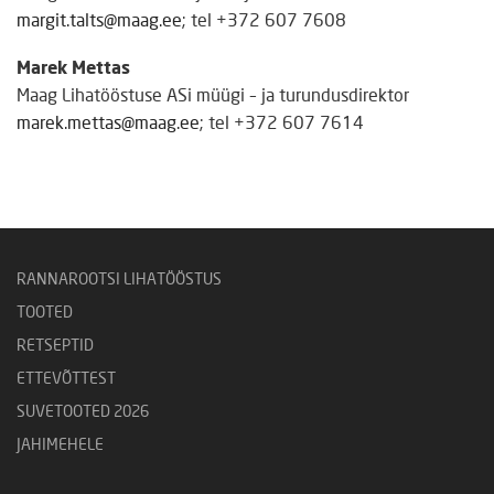
margit.talts@maag.ee
; tel +372 607 7608
Marek Mettas
Maag Lihatööstuse ASi müügi – ja turundusdirektor
marek.mettas@maag.ee
; tel +372 607 7614
RANNAROOTSI LIHATÖÖSTUS
TOOTED
RETSEPTID
ETTEVÕTTEST
SUVETOOTED 2026
JAHIMEHELE