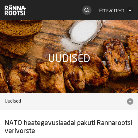
Ettevõttest
UUDISED
Uudised
NATO heategevuslaadal pakuti Rannarootsi
verivorste