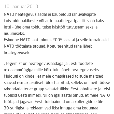
10. jaanuar 2013
NATO heategevuslaadal ei kaubeldud rahuvalvajate
kuivtoidupakikeste või automaatidega. Iga riik saab kaks
letti - ühe oma toidu, teise käsitöö tutvustamiseks ja
müümiseks.
Esimene NATO laat toimus 2005. aastal ja selle korraldasid
NATO töötajate prouad. Kogu teenitud raha läheb
heategevusele.
„Tegemist on heategevuslaadaga ja Eesti toodete
reklaammüügiga mille kõik tulu läheb heategevuseks.
Muidugi on kindel, et meie omapärased toitude maitsed
saavad esmaklassiliselt üles haibitud, selleks on meil töösse
rakendada terve grupp vabatahtlikke Eesti ohvitsere ja teisi
tublisid Eesti inimesi. Nii on igal aastal olnud, et meie NATO
töötajad jagavad Eesti toiduaineid oma kolleegidele üle
30-st riigist ja reklaamivad ikka innuga oma kodumaa