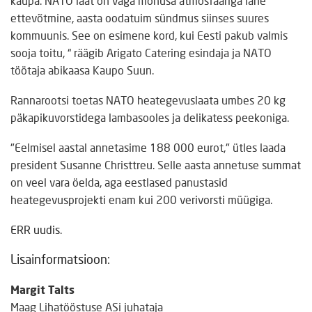
kaupa. NATO laat on väga mõnusa atmosfääriga lahe
ettevõtmine, aasta oodatuim sündmus siinses suures
kommuunis. See on esimene kord, kui Eesti pakub valmis
sooja toitu, “ räägib Arigato Catering esindaja ja NATO
töötaja abikaasa Kaupo Suun.
Rannarootsi toetas NATO heategevuslaata umbes 20 kg
päkapikuvorstidega lambasooles ja delikatess peekoniga.
"Eelmisel aastal annetasime 188 000 eurot," ütles laada
president Susanne Christtreu. Selle aasta annetuse summat
on veel vara öelda, aga eestlased panustasid
heategevusprojekti enam kui 200 verivorsti müügiga.
ERR uudis.
Lisainformatsioon:
Margit Talts
Maag Lihatööstuse ASi juhataja