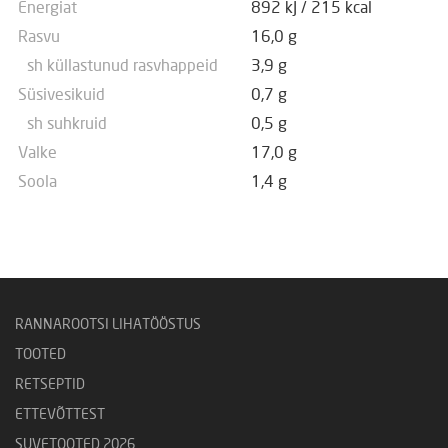
Energiat
892 kJ
/
215 kcal
Rasvu
16,0 g
sh küllastunud rasvhappeid
3,9 g
Süsivesikuid
0,7 g
sh suhkruid
0,5 g
Valke
17,0 g
Soola
1,4 g
RANNAROOTSI LIHATÖÖSTUS
TOOTED
RETSEPTID
ETTEVÕTTEST
SUVETOOTED 2026