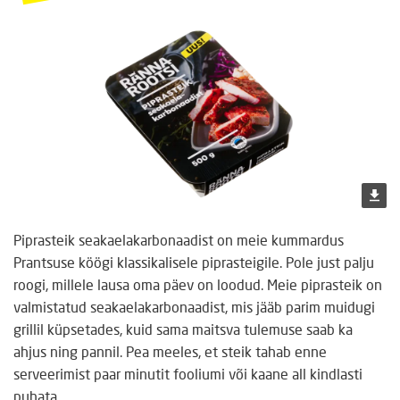
Piprasteik seakaelakarbonaadist on meie kummardus
Prantsuse köögi klassikalisele piprasteigile. Pole just palju
roogi, millele lausa oma päev on loodud. Meie piprasteik on
valmistatud seakaelakarbonaadist, mis jääb parim muidugi
grillil küpsetades, kuid sama maitsva tulemuse saab ka
ahjus ning pannil. Pea meeles, et steik tahab enne
serveerimist paar minutit fooliumi või kaane all kindlasti
puhata.