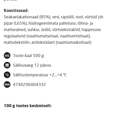
Koostisosad:
Seakaelakarbonaad (85%), vesi, rapsiõli, sool, vürtsid (sh
pipar 0,65%), hüdrogeenimata palmirasv, lõhna- ja
maitseained, suhkur, ürdid, vürtsiekstraktid, happesuse
regulaatorid (naatriumatsetaat, naatriumtsitraat),
maltodekstriin, antioksüdant (naatriumaskorbaat)
Toote kaal
500 g
Säilivusaeg
12 päeva
Säilitustemperatuur
+2…+4 °C
4740296004332
100 g tootes keskmiselt: