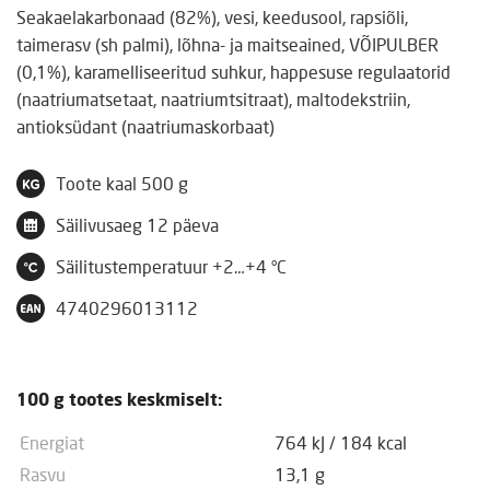
Seakaelakarbonaad (82%), vesi, keedusool, rapsiõli,
taimerasv (sh palmi), lõhna- ja maitseained, VÕIPULBER
(0,1%), karamelliseeritud suhkur, happesuse regulaatorid
(naatriumatsetaat, naatriumtsitraat), maltodekstriin,
antioksüdant (naatriumaskorbaat)
Toote kaal
500 g
Säilivusaeg
12 päeva
Säilitustemperatuur
+2…+4 °C
4740296013112
100 g tootes keskmiselt:
Energiat
764 kJ
/
184 kcal
Rasvu
13,1 g