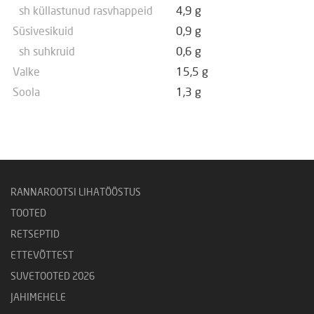
sh küllastunud rasvhappeid
4,9 g
Süsivesikuid
0,9 g
sh suhkruid
0,6 g
Valke
15,5 g
Soola
1,3 g
RANNAROOTSI LIHATÖÖSTUS
TOOTED
RETSEPTID
ETTEVÕTTEST
SUVETOOTED 2026
JAHIMEHELE