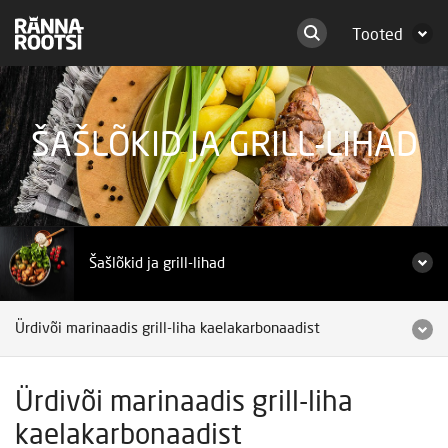
Tooted
ŠAŠLÕKID JA GRILL-LIHAD
Šašlõkid ja grill-lihad
Ürdivõi marinaadis grill-liha kaelakarbonaadist
Ürdivõi marinaadis grill-liha
kaelakarbonaadist