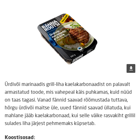
Ürdivõi marinaadis grill-liha kaelakarbonaadist on palavalt
armastatud toode, mis vahepeal käis puhkamas, kuid nüüd
on taas tagasi. Vanad fännid saavad rõõmustada tuttava,
hõrgu ürdivõi maitse üle, uued fännid saavad üllatuda, kui
mahlane jääb kaelakarbonaad, kui selle väike rasvakiht grillil
sulades liha järjest pehmemaks küpsetab.
Koostisosad: